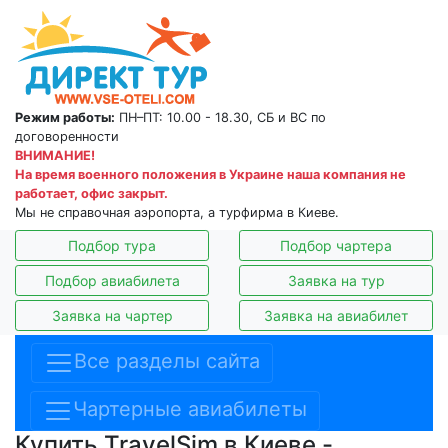
Режим работы:
ПН–ПТ: 10.00 - 18.30, СБ и ВС по
договоренности
ВНИМАНИЕ!
На время военного положения в Украине наша компания не
работает, офис закрыт.
Мы не справочная аэропорта, а турфирма в Киеве.
Подбор тура
Подбор чартера
Подбор авиабилета
Заявка на тур
Заявка на чартер
Заявка на авиабилет
Все разделы сайта
Чартерные авиабилеты
Купить TravelSim в Киеве -