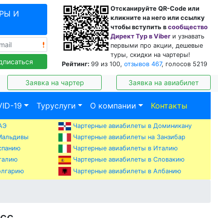
Отсканируйте QR-Code или
РЫ И
кликните на него или ссылку
чтобы вступить в
сообщество
Директ Тур в Viber
и узнавать
первыми про акции, дешевые
туры, скидки на чартеры!
дписаться
Рейтинг:
99
из
100
,
отзывов
467
, голосов
5219
Заявка на чартер
Заявка на авиабилет
ID-19
Туруслуги
О компании
Контакты
АЭ
Чартерные авиабилеты в Доминикану
Мальдивы
Чартерные авиабилеты на Занзибар
спанию
Чартерные авиабилеты в Италию
талию
Чартерные авиабилеты в Словакию
Чартерные авиабилеты в Албанию
олгарию
есс