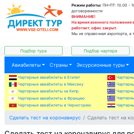
Режим работы:
ПН–ПТ: 10.00 - 1
договоренности
ВНИМАНИЕ!
На время военного положения 
работает, офис закрыт.
Мы не справочная аэропорта, а 
Подбор тура
Подбор чартера
Авиабилеты
Страны
Эксурсионные туры
Чартерные авиабилеты в Египет
Чартерны
Чартерны
Чартерные авиабилеты в Мексику
Чартерны
Чартерные авиабилеты на Кипр
Чартерны
Чартерные авиабилеты в Францию
Чартерные авиабилеты в Черногорию
Чартерны
Сделать тест на коронавирус
Сделать тест на к
Сделать тест на коронавирус для п