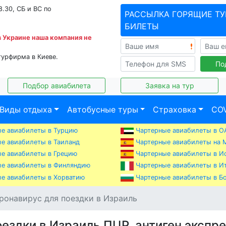
8.30, СБ и ВС по
РАССЫЛКА ГОРЯЩИЕ ТУ
БИЛЕТЫ
в Украине наша компания не
турфирма в Киеве.
По
Подбор авиабилета
Заявка на тур
Виды отдыха
Автобусные туры
Страховка
COV
е авиабилеты в Турцию
Чартерные авиабилеты в О
е авиабилеты в Таиланд
Чартерные авиабилеты на 
е авиабилеты в Грецию
Чартерные авиабилеты в И
е авиабилеты в Финляндию
Чартерные авиабилеты в И
е авиабилеты в Хорватию
Чартерные авиабилеты в Б
оронавирус для поездки в Израиль
оездки в Израиль ПЦР, антиген экспр