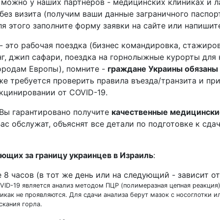
можно у наших партнеров - медицинских клиниках и л
без визита (получим ваши данные заграничного паспорт
 этого заполните форму заявки на сайте или напишите 
- это рабочая поездка (бизнес командировка, стажиро
нг, джип сафари, поездка на горнолыжные курорты для 
ородам Европы), помните -
граждане Украины обязаны 
кже требуется проверить правила въезда/транзита и пр
кцинировании от COVID-19.
 Вы гарантировано получите
качественные медицински
с обслужат, объяснят все детали по подготовке к сд
ющих за границу украинцев в Израиль
:
 8 часов (в тот же день или на следующий - зависит о
-19 является анализ методом ПЦР (полимеразная цепная реакция).
икак не проявляются. Для сдачи анализа берут мазок с носоглотки и
скания горла.