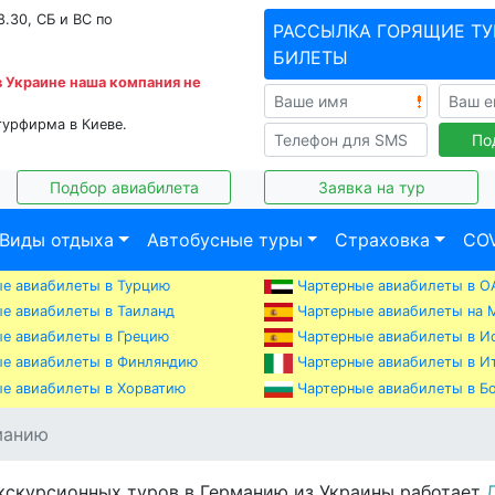
8.30, СБ и ВС по
РАССЫЛКА ГОРЯЩИЕ ТУ
БИЛЕТЫ
в Украине наша компания не
турфирма в Киеве.
По
Подбор авиабилета
Заявка на тур
Виды отдыха
Автобусные туры
Страховка
COV
е авиабилеты в Турцию
Чартерные авиабилеты в О
е авиабилеты в Таиланд
Чартерные авиабилеты на 
е авиабилеты в Грецию
Чартерные авиабилеты в И
е авиабилеты в Финляндию
Чартерные авиабилеты в И
е авиабилеты в Хорватию
Чартерные авиабилеты в Б
манию
кскурсионных туров в Германию из Украины работает