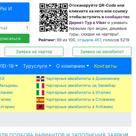
Отсканируйте QR-Code или
РЫ И
кликните на него или ссылку
чтобы вступить в
сообщество
Директ Тур в Viber
и узнавать
первыми про акции, дешевые
туры, скидки на чартеры!
дписаться
Рейтинг:
99
из
100
,
отзывов
467
, голосов
5219
Заявка на чартер
Заявка на авиабилет
ID-19
Туруслуги
О компании
Контакты
АЭ
Чартерные авиабилеты в Доминикану
Мальдивы
Чартерные авиабилеты на Занзибар
спанию
Чартерные авиабилеты в Италию
талию
Чартерные авиабилеты в Словакию
Чартерные авиабилеты в Албанию
олгарию
ДЛЯ ПОДБОРА ВАРИАНТОВ И ЗАПОЛНЕНИЯ ЗАЯВКИ
!