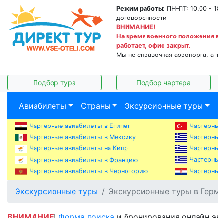
Режим работы:
ПН–ПТ: 10.00 - 1
договоренности
ВНИМАНИЕ!
На время военного положения 
работает, офис закрыт.
Мы не справочная аэропорта, а 
Подбор тура
Подбор чартера
Авиабилеты
Страны
Эксурсионные туры
Чартерные авиабилеты в Египет
Чартерны
Чартерны
Чартерные авиабилеты в Мексику
Чартерны
Чартерные авиабилеты на Кипр
Чартерны
Чартерные авиабилеты в Францию
Чартерные авиабилеты в Черногорию
Чартерны
Экскурсионные туры
Экскурсионные туры в Гер
ВНИМАНИЕ
!
Форма поиска
и бронирования онлайн э