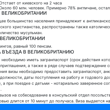
Отстает от киевского на 2 часа
Около 60 млн. человек. Примерно 78% англичане, оста
 ВЕЛИКОБРИТАНИИ
ее большинство населения принадлежит к англиканско
ского христианства, распространены также католичес
оличество мусульман.
 ВЕЛИКОБРИТАНИИ
ингов, равный 100 пенсам.
 ВЪЕЗДА В ВЕЛИКОБРИТАНИЮ
 необходимо иметь загранпаспорт (срок действия котор
приглашения, а также в ряде случаев подтверждение 
ния визы необходимо предоставить загранпаспорт, анк
должности, даты поступления на работу и годового до
, а при поездке с детьми - нотариально заверенное со
.
ызов на собеседование в консульский отдел посольств
рвью длится от 10 минут до получаса. Виза выдается на