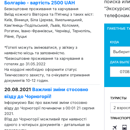
поиска ил
Болгарію - вартість 2500 UAH
"Экскурси
Безкоштовне проживання та харчування
Виїзд кожного Вівторка та П’ятниці з таких міст:
телефонам
Київ, Вінниця, Біла Церква, Хмельницький,
Кам'янець-Подільський, Львів, Коломия,
ПАКЕТНЫЕ Т
Рогатин, Івано-Франківськ, Чернівці, Тернопіль,
Рівне, Луцьк
КУДА
*Готелі можуть змінюватися, у зв’язку з
наявністю місць та заповненістю.
*Безкоштовне проживання та харчування в
ДАТА ВЫЛЕ
готелях до 31.05.2022
На кордоні необхідно оформити статус
Тимчасового захисту, та очікувати отримання
документів 10-12 годин.
20.08.2021
Важливі зміни стосовно
Вступайте
вїзду до Чорногорії!
ТУРИСТЫ
первыми о
Інформуємо Вас про важливі зміни стосовно
вїзду до Чорногорії починаючи з 00:01 21 серпня
2021.
ТРАНСПОР
В’їзд до Чорногорії можливий при наявності
одного з чотирьох документів - детальніше за