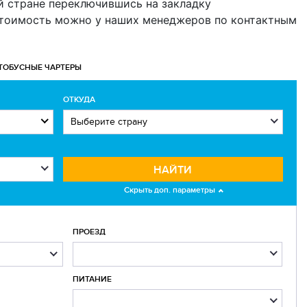
й стране переключившись на закладку
 стоимость можно у наших менеджеров по контактным
ТОБУСНЫЕ ЧАРТЕРЫ
ОТКУДА
НАЙТИ
Скрыть доп. параметры
ся" на экране сенсорного девайса и узнавайте
ПРОЕЗД
д
чтобы получить ссылку и вступить в сообщество.
ПИТАНИЕ