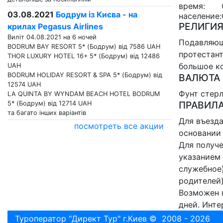
время:
03.08.2021
Бодрум із Києва - на
население:
РЕЛИГИЯ
крилах Pegasus Airlines
Виліт 04.08.2021 на 6 ночей
Подавляющ
BODRUM BAY RESORT 5* (Бодрум) від 7586 UAH
протестант
THOR LUXURY HOTEL 16+ 5* (Бодрум) від 12486
большое к
UAH
BODRUM HOLIDAY RESORT & SPA 5* (Бодрум) від
ВАЛЮТА
12574 UAH
Фунт стерл
LA QUINTA BY WYNDAM BEACH HOTEL BODRUM
ПРАВИЛА
5* (Бодрум) від 12714 UAH
та багато інших варіантів
Для въезда
посмотреть все акции
основании 
Для получе
указанием 
служебное)
родителей)
Возможен в
дней. Инте
Туроператор "Директ Тур" г.Киев © 2008 - 2026