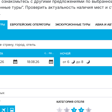
и ознакомьтесь с другими предложениями по выбранно
онные туры". Проверить актуальность наличия мест и
.
УРЫ
ЕВРОПЕЙСКИЕ ОПЕРАТОРЫ
ЭКСКУРСИОННЫЕ ТУРЫ
АВИА И АВ
с... по...
ТА
НОЧЕЙ
 в
сообщество Директ Тур
в Viber
нажав "Присоединить
 спецпредложениях и акциях! Или
отсканируйте QR-ко
Т
КАТЕГОРИЯ ОТЕЛЯ
1
2
3
4
5