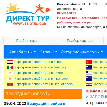
Режим работы:
ПН–ПТ: 10.00 - 1
договоренности
ВНИМАНИЕ!
На время военного положения 
работает, офис закрыт.
Мы не справочная аэропорта, а 
Подбор тура
Подбор чартера
Авиабилеты
Страны
Эксурсионные туры
Чартерные авиабилеты в Египет
Чартерны
Чартерны
Чартерные авиабилеты в Мексику
Чартерны
Чартерные авиабилеты на Кипр
Чартерны
Чартерные авиабилеты в Францию
Чартерные авиабилеты в Черногорию
Чартерны
ВНИМАНИ
ПОСЛЕДНИЕ НОВОСТИ
И ЗАПОЛН
отправлени
09.04.2022
Евакуаційні рейси в