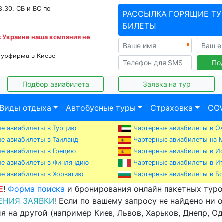
8.30, СБ и ВС по
РАССЫЛКА ГОРЯЩИЕ ТУ
БИЛЕТЫ
в Украине наша компания не
турфирма в Киеве.
По
Подбор авиабилета
Заявка на тур
Виды отдыха
Автобусные туры
Страховка
COV
е авиабилеты в Турцию
Чартерные авиабилеты в О
е авиабилеты в Таиланд
Чартерные авиабилеты на 
е авиабилеты в Грецию
Чартерные авиабилеты в И
е авиабилеты в Финляндию
Чартерные авиабилеты в И
е авиабилеты в Хорватию
Чартерные авиабилеты в Б
Е
!
Форма поиска
и бронирования онлайн пакетных туро
ЕНИЯ ЗАЯВКИ
! Если по вашему запросу не найдено ни 
я на другой (например Киев, Львов, Харьков, Днепр, Оде