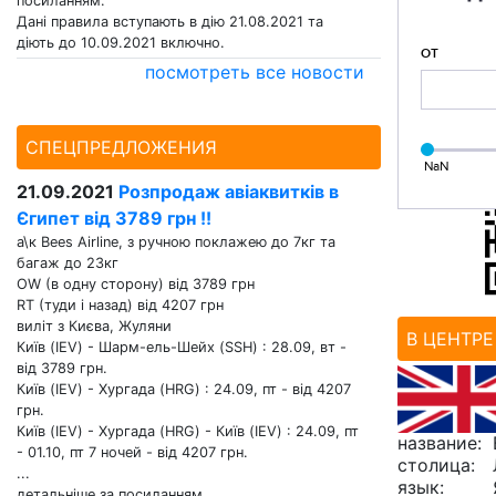
посиланням.
Дані правила вступають в дію 21.08.2021 та
діють до 10.09.2021 включно.
ОТ
посмотреть все новости
СПЕЦПРЕДЛОЖЕНИЯ
NaN
21.09.2021
Розпродаж авіаквитків в
Єгипет від 3789 грн !!
а\к Bees Airline, з ручною поклажею до 7кг та
багаж до 23кг
OW (в одну сторону) від 3789 грн
RT (туди і назад) від 4207 грн
виліт з Києва, Жуляни
В ЦЕНТР
Київ (IEV) - Шарм-ель-Шейх (SSH) : 28.09, вт -
від 3789 грн.
Київ (IEV) - Хургада (HRG) : 24.09, пт - від 4207
грн.
Київ (IEV) - Хургада (HRG) - Київ (IEV) : 24.09, пт
название:
- 01.10, пт 7 ночей - від 4207 грн.
столица:
...
язык:
детальніше за посиланням