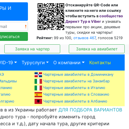
Отсканируйте QR-Code или
РЫ И
кликните на него или ссылку
чтобы вступить в
сообщество
Директ Тур в Viber
и узнавать
первыми про акции, дешевые
туры, скидки на чартеры!
дписаться
Рейтинг:
99
из
100
,
отзывов
467
, голосов
5219
Заявка на чартер
Заявка на авиабилет
ID-19
Туруслуги
О компании
Контакты
АЭ
Чартерные авиабилеты в Доминикану
Мальдивы
Чартерные авиабилеты на Занзибар
спанию
Чартерные авиабилеты в Италию
талию
Чартерные авиабилеты в Словакию
Чартерные авиабилеты в Албанию
олгарию
в в из Украины работает
ДЛЯ ПОДБОРА ВАРИАНТОВ
одного тура - попробуйте изменить город
сса и т.д.), дату начала тура, другие критерии