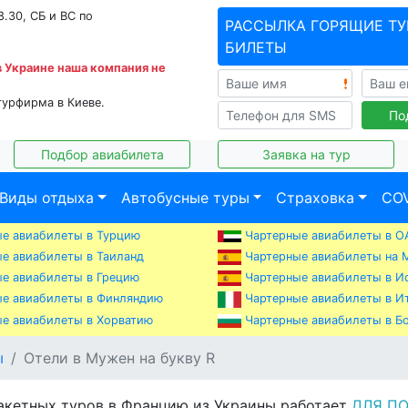
8.30, СБ и ВС по
РАССЫЛКА ГОРЯЩИЕ ТУ
БИЛЕТЫ
в Украине наша компания не
турфирма в Киеве.
По
Подбор авиабилета
Заявка на тур
Виды отдыха
Автобусные туры
Страховка
COV
е авиабилеты в Турцию
Чартерные авиабилеты в О
е авиабилеты в Таиланд
Чартерные авиабилеты на 
е авиабилеты в Грецию
Чартерные авиабилеты в И
е авиабилеты в Финляндию
Чартерные авиабилеты в И
е авиабилеты в Хорватию
Чартерные авиабилеты в Б
ы
Отели в Мужен на букву R
акетных туров в Францию из Украины работает
ДЛЯ П