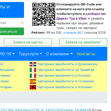
Отсканируйте QR-Code или
РЫ И
кликните на него или ссылку
чтобы вступить в
сообщество
Директ Тур в Viber
и узнавать
первыми про акции, дешевые
туры, скидки на чартеры!
дписаться
Рейтинг:
99
из
100
,
отзывов
467
, голосов
5219
Заявка на чартер
Заявка на авиабилет
ID-19
Туруслуги
О компании
Контакты
АЭ
Чартерные авиабилеты в Доминикану
Мальдивы
Чартерные авиабилеты на Занзибар
спанию
Чартерные авиабилеты в Италию
талию
Чартерные авиабилеты в Словакию
Чартерные авиабилеты в Албанию
олгарию
ОДБОРА ВАРИАНТОВ И ЗАПОЛНЕНИЯ ЗАЯВКИ
! Если