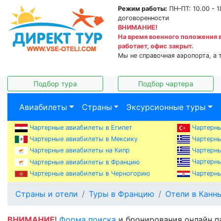
Режим работы:
ПН–ПТ: 10.00 - 1
договоренности
ВНИМАНИЕ!
На время военного положения 
работает, офис закрыт.
Мы не справочная аэропорта, а 
Подбор тура
Подбор чартера
Авиабилеты
Страны
Эксурсионные туры
Чартерные авиабилеты в Египет
Чартерны
Чартерны
Чартерные авиабилеты в Мексику
Чартерны
Чартерные авиабилеты на Кипр
Чартерны
Чартерные авиабилеты в Францию
Чартерные авиабилеты в Черногорию
Чартерны
Страны и отели
Туры в Францию
Отели в Канн
ВНИМАНИЕ
!
Форма поиска
и бронирования онлайн п