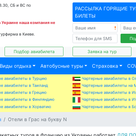
8.30, СБ и ВС по
РАССЫЛКА ГОРЯЩИЕ ТУ
БИЛЕТЫ
в Украине наша компания не
турфирма в Киеве.
По
Подбор авиабилета
Заявка на тур
Виды отдыха
Автобусные туры
Страховка
COV
е авиабилеты в Турцию
Чартерные авиабилеты в О
е авиабилеты в Таиланд
Чартерные авиабилеты на 
е авиабилеты в Грецию
Чартерные авиабилеты в И
е авиабилеты в Финляндию
Чартерные авиабилеты в И
е авиабилеты в Хорватию
Чартерные авиабилеты в Б
ы
Отели в Грас на букву N
акетных туров в Францию из Украины работает
ДЛЯ П