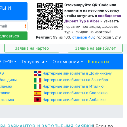
Отсканируйте QR-Code или
РЫ И
кликните на него или ссылку
чтобы вступить в
сообщество
Директ Тур в Viber
и узнавать
первыми про акции, дешевые
туры, скидки на чартеры!
дписаться
Рейтинг:
99
из
100
,
отзывов
467
, голосов
5219
Заявка на чартер
Заявка на авиабилет
ID-19
Туруслуги
О компании
Контакты
АЭ
Чартерные авиабилеты в Доминикану
Мальдивы
Чартерные авиабилеты на Занзибар
спанию
Чартерные авиабилеты в Италию
талию
Чартерные авиабилеты в Словакию
Чартерные авиабилеты в Албанию
олгарию
РА ВАРИАНТОВ И ЗАПОЛНЕНИЯ ЗАЯВКИ
! Если по