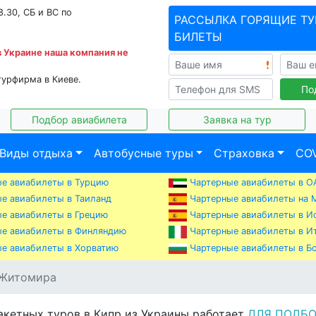
8.30, СБ и ВС по
РАССЫЛКА ГОРЯЩИЕ ТУ
БИЛЕТЫ
в Украине наша компания не
турфирма в Киеве.
По
Подбор авиабилета
Заявка на тур
Виды отдыха
Автобусные туры
Страховка
COV
е авиабилеты в Турцию
Чартерные авиабилеты в О
е авиабилеты в Таиланд
Чартерные авиабилеты на 
е авиабилеты в Грецию
Чартерные авиабилеты в И
е авиабилеты в Финляндию
Чартерные авиабилеты в И
е авиабилеты в Хорватию
Чартерные авиабилеты в Б
 Житомира
акетных туров в Кипр из Украины работает
ДЛЯ ПОДБО