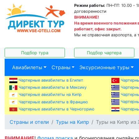
Режим работы:
ПН–ПТ: 10.00 - 1
договоренности
ВНИМАНИЕ!
На время военного положения 
работает, офис закрыт.
Мы не справочная аэропорта, а 
Подбор тура
Подбор чартера
Авиабилеты
Страны
Эксурсионные туры
Чартерные авиабилеты в Египет
Чартерны
Чартерны
Чартерные авиабилеты в Мексику
Чартерны
Чартерные авиабилеты на Кипр
Чартерны
Чартерные авиабилеты в Францию
Чартерные авиабилеты в Черногорию
Чартерны
Страны и отели
Туры на Кипр
Туры на Кипр из
ВНИМАНИЕ
!
Форма поиска
и бронирования онлайн п