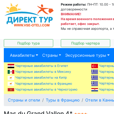
Режим работы:
ПН–ПТ: 10.00 - 1
договоренности
ВНИМАНИЕ!
На время военного положения 
работает, офис закрыт.
Мы не справочная аэропорта, а 
Подбор тура
Подбор чартера
Авиабилеты
Страны
Эксурсионные туры
Чартерные авиабилеты в Египет
Чартерны
Чартерны
Чартерные авиабилеты в Мексику
Чартерны
Чартерные авиабилеты на Кипр
Чартерны
Чартерные авиабилеты в Францию
Чартерные авиабилеты в Черногорию
Чартерны
Страны и отели
Туры в Францию
Отели в Канн
Mas du Grand Vallon 4*