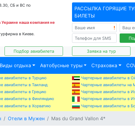
8.30, СБ и ВС по
РАССЫЛКА ГОРЯЩИЕ ТУ
БИЛЕТЫ
в Украине наша компания не
турфирма в Киеве.
По
Подбор авиабилета
Заявка на тур
Виды отдыха
Автобусные туры
Страховка
COV
е авиабилеты в Турцию
Чартерные авиабилеты в О
е авиабилеты в Таиланд
Чартерные авиабилеты на 
е авиабилеты в Грецию
Чартерные авиабилеты в И
е авиабилеты в Финляндию
Чартерные авиабилеты в И
е авиабилеты в Хорватию
Чартерные авиабилеты в Б
ы
Отели в Мужен
Mas du Grand Vallon 4*