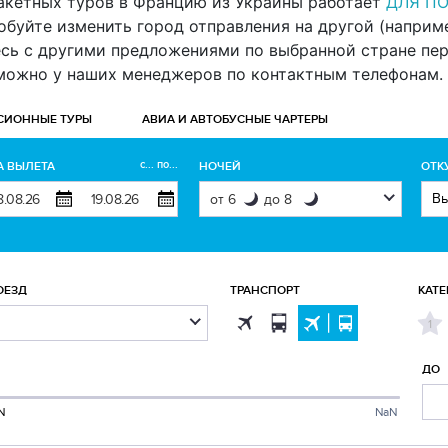
акетных туров в Францию из Украины работает
ДЛЯ П
буйте изменить город отправления на другой (например 
есь с другими предложениями по выбранной стране пе
 можно у наших менеджеров по контактным телефонам.
СИОННЫЕ ТУРЫ
АВИА И АВТОБУСНЫЕ ЧАРТЕРЫ
с... по...
А ВЫЛЕТА
НОЧЕЙ
ОТК
ОЕЗД
ТРАНСПОРТ
КАТЕ
1
ДО
N
NaN