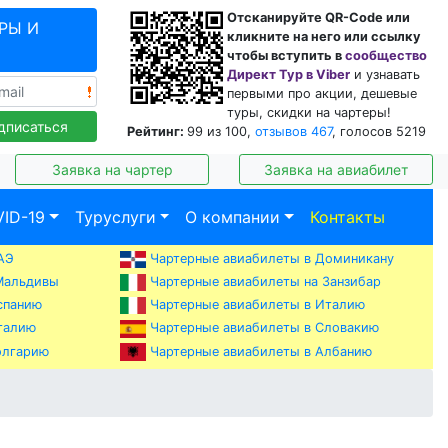
Отсканируйте QR-Code или
РЫ И
кликните на него или ссылку
чтобы вступить в
сообщество
Директ Тур в Viber
и узнавать
первыми про акции, дешевые
туры, скидки на чартеры!
дписаться
Рейтинг:
99
из
100
,
отзывов
467
, голосов
5219
Заявка на чартер
Заявка на авиабилет
ID-19
Туруслуги
О компании
Контакты
АЭ
Чартерные авиабилеты в Доминикану
Мальдивы
Чартерные авиабилеты на Занзибар
спанию
Чартерные авиабилеты в Италию
талию
Чартерные авиабилеты в Словакию
Чартерные авиабилеты в Албанию
олгарию