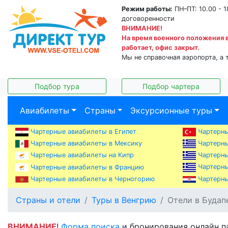
Режим работы:
ПН–ПТ: 10.00 - 1
договоренности
ВНИМАНИЕ!
На время военного положения 
работает, офис закрыт.
Мы не справочная аэропорта, а 
Подбор тура
Подбор чартера
Авиабилеты
Страны
Эксурсионные туры
Чартерные авиабилеты в Египет
Чартерны
Чартерны
Чартерные авиабилеты в Мексику
Чартерны
Чартерные авиабилеты на Кипр
Чартерны
Чартерные авиабилеты в Францию
Чартерные авиабилеты в Черногорию
Чартерны
Страны и отели
Туры в Венгрию
Отели в Будап
ВНИМАНИЕ
!
Форма поиска
и бронирования онлайн п