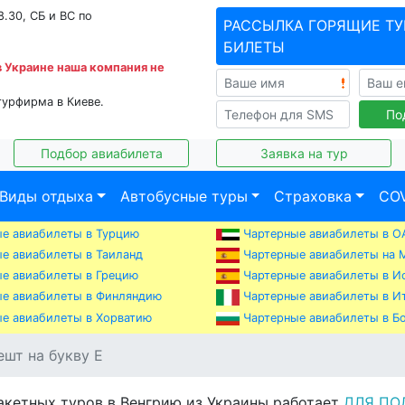
8.30, СБ и ВС по
РАССЫЛКА ГОРЯЩИЕ ТУ
БИЛЕТЫ
в Украине наша компания не
турфирма в Киеве.
По
Подбор авиабилета
Заявка на тур
Виды отдыха
Автобусные туры
Страховка
COV
е авиабилеты в Турцию
Чартерные авиабилеты в О
е авиабилеты в Таиланд
Чартерные авиабилеты на 
е авиабилеты в Грецию
Чартерные авиабилеты в И
е авиабилеты в Финляндию
Чартерные авиабилеты в И
е авиабилеты в Хорватию
Чартерные авиабилеты в Б
ешт на букву E
акетных туров в Венгрию из Украины работает
ДЛЯ ПО