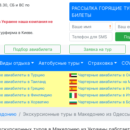
8.30, СБ и ВС по
РАССЫЛКА ГОРЯЩИЕ ТУ
БИЛЕТЫ
в Украине наша компания не
турфирма в Киеве.
По
Подбор авиабилета
Заявка на тур
Виды отдыха
Автобусные туры
Страховка
COV
е авиабилеты в Турцию
Чартерные авиабилеты в О
е авиабилеты в Таиланд
Чартерные авиабилеты на 
е авиабилеты в Грецию
Чартерные авиабилеты в И
е авиабилеты в Финляндию
Чартерные авиабилеты в И
е авиабилеты в Хорватию
Чартерные авиабилеты в Б
кедонию
Экскурсионные туры в Македонию из Одесс
кскурсионных туров в Македонию из Украины работае