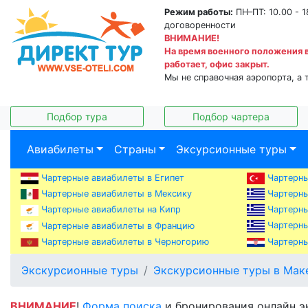
Режим работы:
ПН–ПТ: 10.00 - 1
договоренности
ВНИМАНИЕ!
На время военного положения 
работает, офис закрыт.
Мы не справочная аэропорта, а 
Подбор тура
Подбор чартера
Авиабилеты
Страны
Эксурсионные туры
Чартерные авиабилеты в Египет
Чартерны
Чартерны
Чартерные авиабилеты в Мексику
Чартерны
Чартерные авиабилеты на Кипр
Чартерны
Чартерные авиабилеты в Францию
Чартерные авиабилеты в Черногорию
Чартерны
Экскурсионные туры
Экскурсионные туры в Ма
ВНИМАНИЕ
!
Форма поиска
и бронирования онлайн э