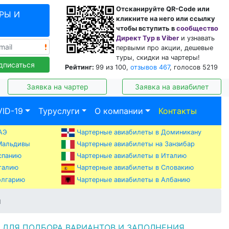
Отсканируйте QR-Code или
РЫ И
кликните на него или ссылку
чтобы вступить в
сообщество
Директ Тур в Viber
и узнавать
первыми про акции, дешевые
туры, скидки на чартеры!
дписаться
Рейтинг:
99
из
100
,
отзывов
467
, голосов
5219
Заявка на чартер
Заявка на авиабилет
ID-19
Туруслуги
О компании
Контакты
АЭ
Чартерные авиабилеты в Доминикану
Мальдивы
Чартерные авиабилеты на Занзибар
спанию
Чартерные авиабилеты в Италию
талию
Чартерные авиабилеты в Словакию
Чартерные авиабилеты в Албанию
олгарию
ы
т
ДЛЯ ПОДБОРА ВАРИАНТОВ И ЗАПОЛНЕНИЯ