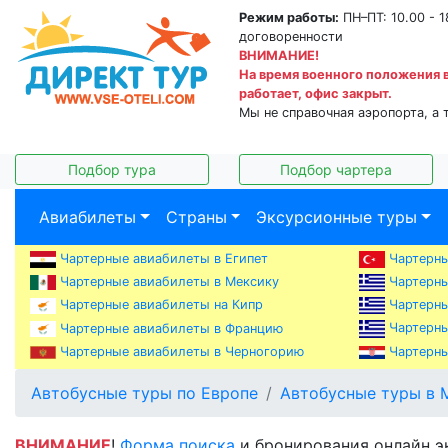
Режим работы:
ПН–ПТ: 10.00 - 1
договоренности
ВНИМАНИЕ!
На время военного положения 
работает, офис закрыт.
Мы не справочная аэропорта, а 
Подбор тура
Подбор чартера
Авиабилеты
Страны
Эксурсионные туры
Чартерные авиабилеты в Египет
Чартерны
Чартерны
Чартерные авиабилеты в Мексику
Чартерны
Чартерные авиабилеты на Кипр
Чартерны
Чартерные авиабилеты в Францию
Чартерные авиабилеты в Черногорию
Чартерны
Автобусные туры по Европе
Автобусные туры в 
ВНИМАНИЕ
!
Форма поиска
и бронирования онлайн э