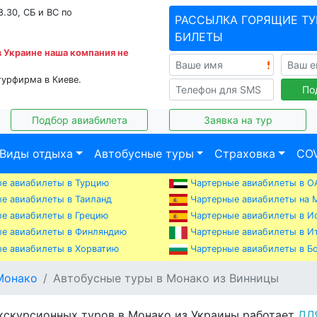
8.30, СБ и ВС по
РАССЫЛКА ГОРЯЩИЕ ТУ
БИЛЕТЫ
в Украине наша компания не
турфирма в Киеве.
По
Подбор авиабилета
Заявка на тур
Виды отдыха
Автобусные туры
Страховка
COV
е авиабилеты в Турцию
Чартерные авиабилеты в О
е авиабилеты в Таиланд
Чартерные авиабилеты на 
е авиабилеты в Грецию
Чартерные авиабилеты в И
е авиабилеты в Финляндию
Чартерные авиабилеты в И
е авиабилеты в Хорватию
Чартерные авиабилеты в Б
Монако
Автобусные туры в Монако из Винницы
кскурсионных туров в Монако из Украины работает
ДЛ