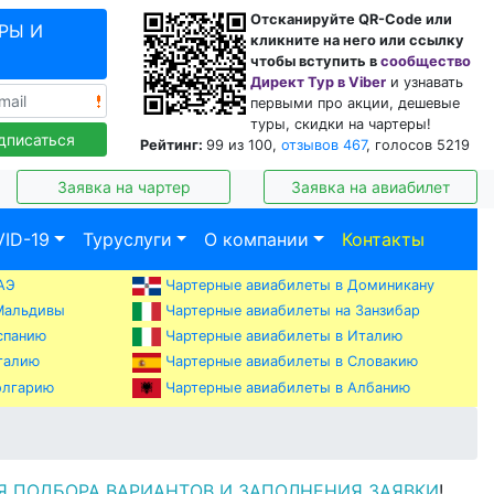
Отсканируйте QR-Code или
РЫ И
кликните на него или ссылку
чтобы вступить в
сообщество
Директ Тур в Viber
и узнавать
первыми про акции, дешевые
туры, скидки на чартеры!
дписаться
Рейтинг:
99
из
100
,
отзывов
467
, голосов
5219
Заявка на чартер
Заявка на авиабилет
ID-19
Туруслуги
О компании
Контакты
АЭ
Чартерные авиабилеты в Доминикану
Мальдивы
Чартерные авиабилеты на Занзибар
спанию
Чартерные авиабилеты в Италию
талию
Чартерные авиабилеты в Словакию
Чартерные авиабилеты в Албанию
олгарию
Я ПОДБОРА ВАРИАНТОВ И ЗАПОЛНЕНИЯ ЗАЯВКИ
!