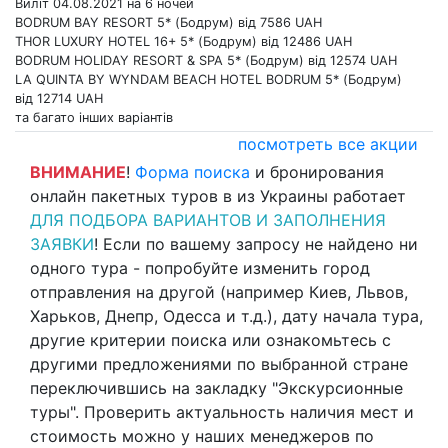
Виліт 04.08.2021 на 6 ночей
BODRUM BAY RESORT 5* (Бодрум) від 7586 UAH
THOR LUXURY HOTEL 16+ 5* (Бодрум) від 12486 UAH
BODRUM HOLIDAY RESORT & SPA 5* (Бодрум) від 12574 UAH
LA QUINTA BY WYNDAM BEACH HOTEL BODRUM 5* (Бодрум)
від 12714 UAH
та багато інших варіантів
посмотреть все акции
ВНИМАНИЕ
!
Форма поиска
и бронирования
онлайн пакетных туров в из Украины работает
ДЛЯ ПОДБОРА ВАРИАНТОВ И ЗАПОЛНЕНИЯ
ЗАЯВКИ
! Если по вашему запросу не найдено ни
одного тура - попробуйте изменить город
отправления на другой (например Киев, Львов,
Харьков, Днепр, Одесса и т.д.), дату начала тура,
другие критерии поиска или ознакомьтесь с
другими предложениями по выбранной стране
переключившись на закладку "Экскурсионные
туры". Проверить актуальность наличия мест и
стоимость можно у наших менеджеров по