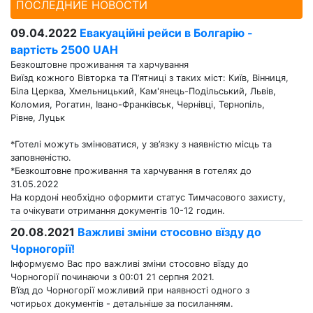
ПОСЛЕДНИЕ НОВОСТИ
09.04.2022
Евакуаційні рейси в Болгарію -
вартість 2500 UAH
Безкоштовне проживання та харчування
Виїзд кожного Вівторка та П’ятниці з таких міст: Київ, Вінниця,
Біла Церква, Хмельницький, Кам'янець-Подільський, Львів,
Коломия, Рогатин, Івано-Франківськ, Чернівці, Тернопіль,
Рівне, Луцьк
*Готелі можуть змінюватися, у зв’язку з наявністю місць та
заповненістю.
*Безкоштовне проживання та харчування в готелях до
31.05.2022
На кордоні необхідно оформити статус Тимчасового захисту,
та очікувати отримання документів 10-12 годин.
20.08.2021
Важливі зміни стосовно вїзду до
Чорногорії!
Інформуємо Вас про важливі зміни стосовно вїзду до
Чорногорії починаючи з 00:01 21 серпня 2021.
В’їзд до Чорногорії можливий при наявності одного з
чотирьох документів - детальніше за посиланням.